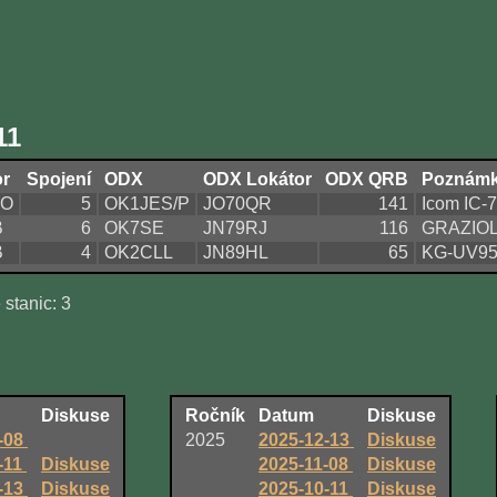
11
or
Spojení
ODX
ODX Lokátor
ODX QRB
Poznám
DO
5
OK1JES/P
JO70QR
141
Icom IC-
B
6
OK7SE
JN79RJ
116
GRAZIOLI
B
4
OK2CLL
JN89HL
65
KG-UV950
 stanic: 3
Diskuse
Ročník
Datum
Diskuse
-08
2025
2025-12-13
Diskuse
-11
Diskuse
2025-11-08
Diskuse
-13
Diskuse
2025-10-11
Diskuse