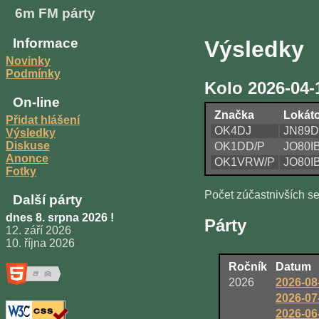
6m FM párty
Informace
Výsledky
Novinky
Podmínky
Kolo 2026-04-
On-line
Značka
Lokát
Přidat hlášení
OK4DJ
JN89
Výsledky
Diskuse
OK1DD/P
JO80I
Anonce
OK1VRW/P
JO80I
Fotky
Počet zúčastnivších se
Další párty
dnes 8. srpna 2026 !
Párty
12. září 2026
10. října 2026
Ročník
Datum
2026
2026-08
2026-07
2026-06