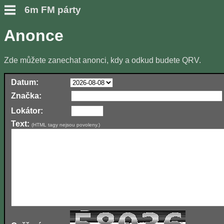
6m FM párty
Anonce
Zde můžete zanechat anonci, kdy a odkud budete QRV.
Datum:
Značka:
Lokátor:
Text:
(HTML tagy nejsou povoleny.)