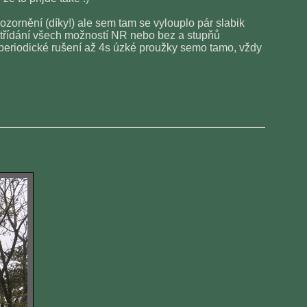
zornění (díky!) ale sem tam se vylouplo pár slabik
ostřídání všech možností NR nebo bez a stupňů
periodické rušení až 4s úzké proužky semo tamo, vždy