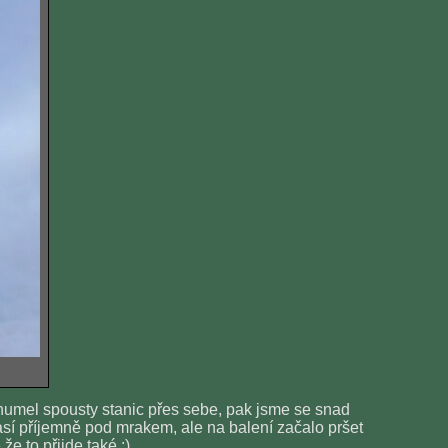
chumel spousty stanic přes sebe, pak jsme se snad
así příjemně pod mrakem, ale na balení začalo pršet
že to přijde také :)