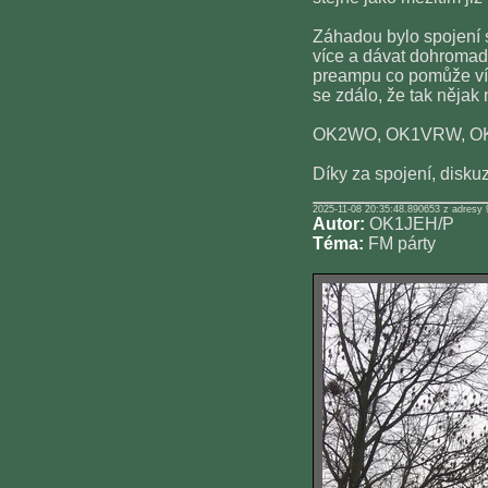
Záhadou bylo spojení s
více a dávat dohromady
preampu co pomůže víc
se zdálo, že tak nějak n
OK2WO, OK1VRW, OK
Díky za spojení, diskuz
2025-11-08 20:35:48.890653 z adresy 
Autor:
OK1JEH/P
Téma:
FM párty