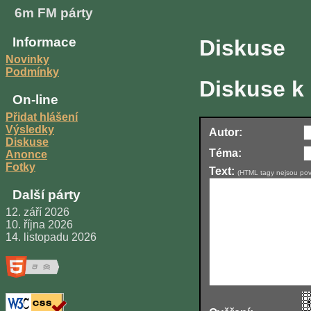
6m FM párty
Informace
Diskuse
Novinky
Podmínky
Diskuse k
On-line
Přidat hlášení
Výsledky
Autor:
Diskuse
Téma:
Anonce
Fotky
Text:
(HTML tagy nejsou pov
Další párty
12. září 2026
10. října 2026
14. listopadu 2026