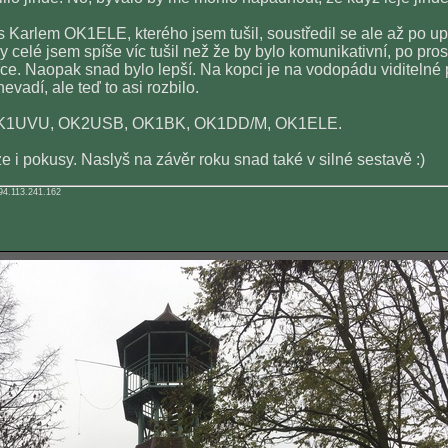
 Karlem OK1ELE, kterého jsem tušil, soustředil se ale až po upo
 celé jsem spíše víc tušil než že by bylo komunikativní, po pr
e. Naopak snad bylo lepší. Na kopci je na vodopádu viditelné 
evadí, ale teď to asi rozbilo.
1UVU, OK2USB, OK1BK, OK1DD/M, OK1ELE.
e i pokusy. Naslyš na závěr roku snad také v silné sestavě :)
94.113.241.162