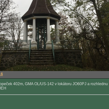
16
kopeček 402m, GMA OL/US-142 v lokátoru JO60PJ a rozhlednu O
1JEH