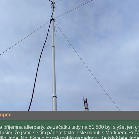
kopec
 příjemná afterparty, ze začátku tedy na 51.500 byl slyšet jen 
 Tuším, že jsme se tím pádem takto ještě minuli s Martinem. Poč
 lilo jinde. No, bývalo by mě mohlo napadnout, že když leje jinde 