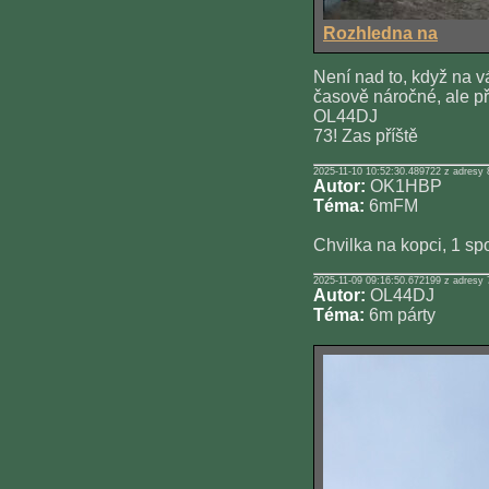
Rozhledna na
Není nad to, když na vá
časově náročné, ale p
OL44DJ
73! Zas příště
2025-11-10 10:52:30.489722 z adresy 
Autor:
OK1HBP
Téma:
6mFM
Chvilka na kopci, 1 s
2025-11-09 09:16:50.672199 z adresy 
Autor:
OL44DJ
Téma:
6m párty