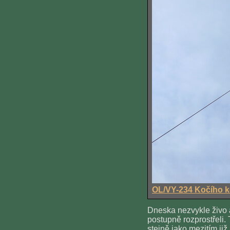
OL/VY-234 Kočího 
Dneska nezvykle živo a
postupně rozprostřeli.
stejně jako mezitím již