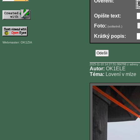
Ověření:
Opište text:
Foto:
(volitelně.)
Krátký popis:
Webmaster: OK1ZIA
2025-11-10 14:27:51.064766 z adresy 
Autor:
OK1ELE
Téma:
Lovení v mlze