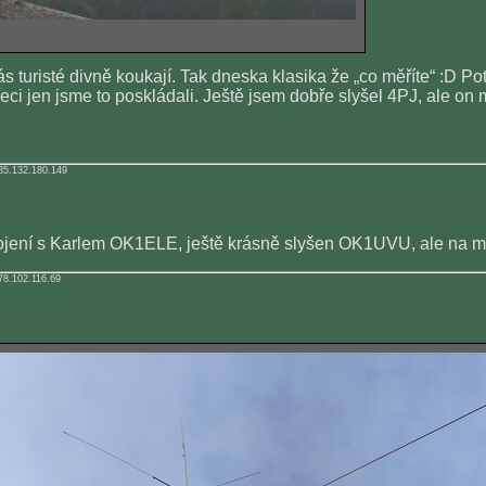
s turisté divně koukají. Tak dneska klasika že „co měříte“ :D Po
řeci jen jsme to poskládali. Ještě jsem dobře slyšel 4PJ, al
85.132.180.149
pojení s Karlem OK1ELE, ještě krásně slyšen OK1UVU, ale na mo
78.102.116.69