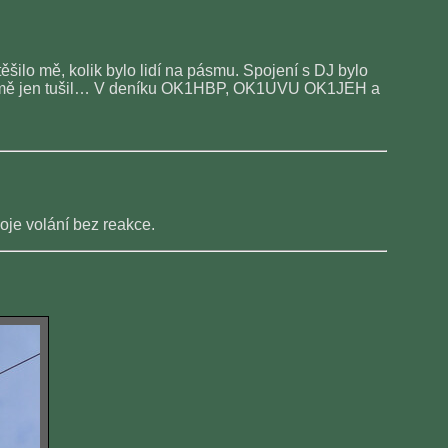
těšilo mě, kolik bylo lidí na pásmu. Spojení s DJ bylo
e on mě jen tušil… V deníku OK1HBP, OK1UVU OK1JEH a
je volání bez reakce.