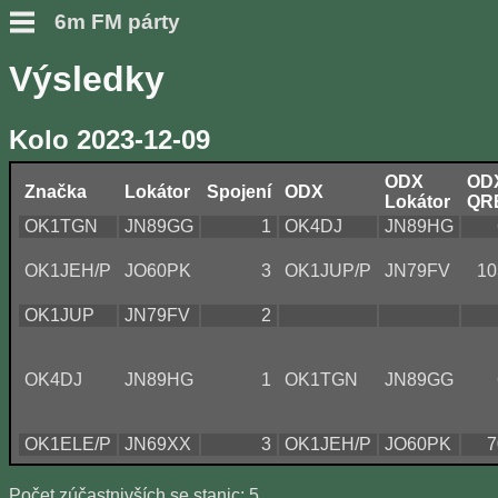
6m FM párty
Výsledky
Kolo 2023-12-09
ODX
OD
Značka
Lokátor
Spojení
ODX
Lokátor
QR
OK1TGN
JN89GG
1
OK4DJ
JN89HG
OK1JEH/P
JO60PK
3
OK1JUP/P
JN79FV
10
OK1JUP
JN79FV
2
OK4DJ
JN89HG
1
OK1TGN
JN89GG
OK1ELE/P
JN69XX
3
OK1JEH/P
JO60PK
7
Počet zúčastnivších se stanic: 5