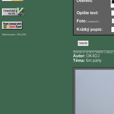
Ověření:
Opište text:
Foto:
(volitelně.)
Krátký popis:
Webmaster: OK1ZIA
2024-09-14 14:56:57.540422 z adresy 
Autor:
OK4DJ
Téma:
6m párty