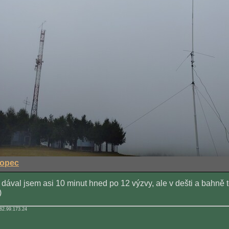
kopec
 dával jsem asi 10 minut hned po 12 výzvy, ale v dešti a bahně
)
82.99.173.24