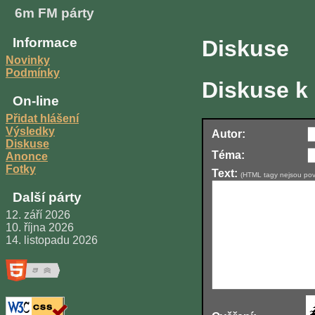
6m FM párty
Informace
Diskuse
Novinky
Podmínky
Diskuse k
On-line
Přidat hlášení
Výsledky
Autor:
Diskuse
Téma:
Anonce
Fotky
Text:
(HTML tagy nejsou pov
Další párty
12. září 2026
10. října 2026
14. listopadu 2026