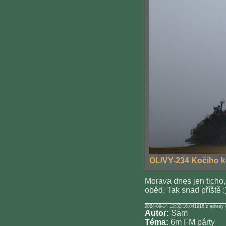
OL/VY-234 Kočího 
Morava dnes jen ticho,
oběd. Tak snad příště :
2024-09-14 12:32:16.041916 z adresy 
Autor:
Sam
Téma:
6m FM párty