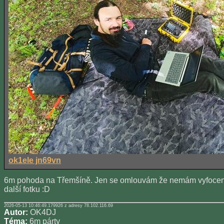
ok1ele jn69vn
6m pohoda na Třemšíně. Jen se omlouvám že nemám vyfocenou 
další fotku :D
2026-05-13 10:46:49.179926 z adresy 78.102.116.69
Autor:
OK4DJ
Téma:
6m párty