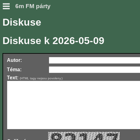
6m FM párty
Diskuse
Diskuse k 2026-05-09
Autor:
Téma:
Text:
(HTML tagy nejsou povoleny.)