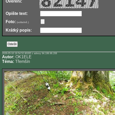
Ověření:
Opište text:
Foto:
(volitelně.)
Krátký popis:
2026-05-16 19:54:52.90265 z adresy 94.199.96.208
Autor:
OK1ELE
Téma:
Třemšín