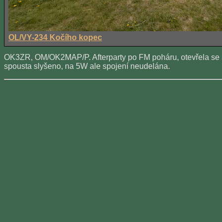
OL/VY-234 Kočího kopec
OK3ZR, OM/OK2MAP/P. Afterparty po FM poháru, otevřela se s
spousta slyšeno, na 5W ale spojení neudelána.