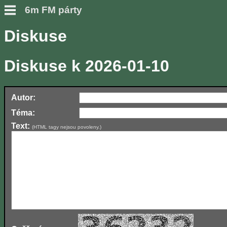
6m FM párty
Diskuse
Diskuse k 2026-01-10
Autor:
Téma:
Text:
(HTML tagy nejsou povoleny.)