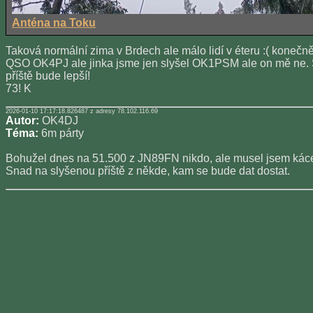
Anténa na Toku
Taková normální zima v Brdech ale málo lidí v éteru :( konečn
QSO OK4PJ ale jinka jsme jen slyšel OK1PSM ale on mě ne. 
příště bude lepší!
73! K
2026-01-10 17:17:18.826487 z adresy 78.102.116.69
Autor:
OK4DJ
Téma:
6m párty
Bohužel dnes na 51.500 z JN89FN nikdo, ale musel jsem kácet
Snad na slyšenou příště z někde, kam se bude dat dostat.