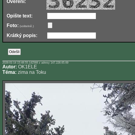
Ověření:
Opište text:
Foto:
(volitelně.)
Krátký popis:
2026-01-14 15:48:55.142568 z adresy 147.228.65.69
Autor:
OK1ELE
Téma:
zima na Toku