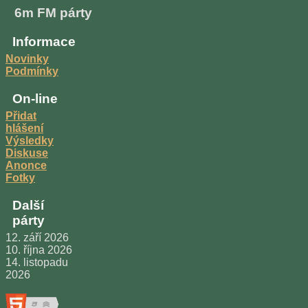
6m FM párty
Informace
Novinky
Podmínky
On-line
Přidat
hlášení
Výsledky
Diskuse
Anonce
Fotky
Další
párty
12. září 2026
10. října 2026
14. listopadu
2026