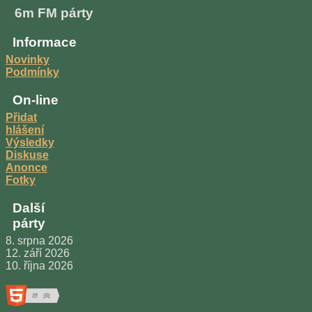
6m FM párty
Informace
Novinky
Podmínky
On-line
Přidat
hlášení
Výsledky
Diskuse
Anonce
Fotky
Další
párty
8. srpna 2026
12. září 2026
10. října 2026