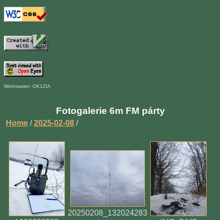
Webmaster: OK1ZIA
Fotogalerie 6m FM párty
Home
/
2025-02-08
/
20250208_132024283