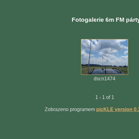
Fotogalerie 6m FM párt
dscn1474
1 - 1 of 1
Zobrazeno programem
picKLE version 0.