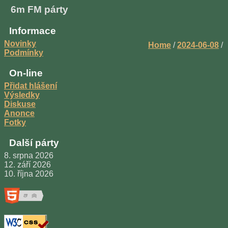
6m FM párty
Informace
Novinky
Home
/
2024-06-08
/
Podmínky
On-line
Přidat hlášení
Výsledky
Diskuse
Anonce
Fotky
Další párty
8. srpna 2026
12. září 2026
10. října 2026