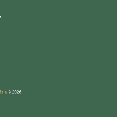
y
3zia
© 2026