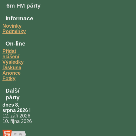
6m FM párty
Informace
Novinky
Podmínky
On-line
Přidat
hlášení
Výsledky
Diskuse
Anonce
Fotky
Další
párty
dnes 8.
srpna 2026 !
12. září 2026
10. října 2026